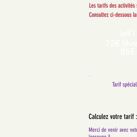
Les tarifs des activité
Consultez ci-dessous la 
Tarif 1
72€ (évei
85€
Tarif spécia
Calculez votre tarif 
Merci de venir avec votr
legroupe 3.