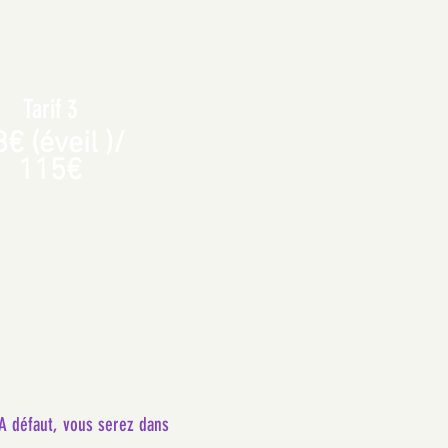
Tarif 3
€ (éveil )/
115€
 A défaut, vous serez dans