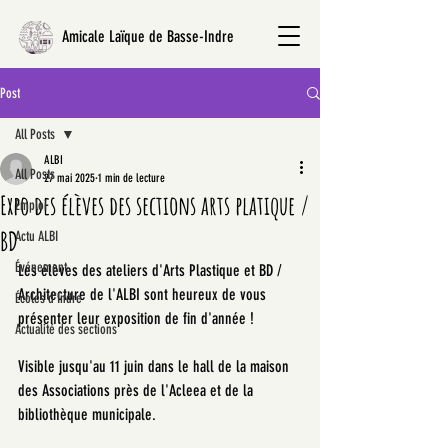
Amicale Laïque de Basse-Indre
Post
All Posts
ALBI
All Posts
27 mai 2025
1 min de lecture
Expo des élèves des sections arts platique /
Emploi
BD
Actu ALBI
Événement
Les élèves des ateliers d'Arts Plastique et BD / 
Architecture de l'ALBI sont heureux de vous 
Écoles d'Indre
présenter leur exposition de fin d'année !
Actualité des sections
Visible jusqu'au 11 juin dans le hall de la maison 
des Associations près de l'Acleea et de la 
bibliothèque municipale.